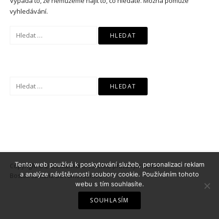
Vypadá to, že nemůžeme najít to, co hledáte. Možná pomůže
vyhledávání.
Vyhledávání
Vyhledávání
Tento web používá k poskytování služeb, personalizaci reklam
Copyright © 2026 Marinara. Všechna práva vyhrazena.
a analýze návštěvnosti soubory cookie. Používáním tohoto
Boston šablona od
FameThemes
webu s tím souhlasíte.
SOUHLASÍM