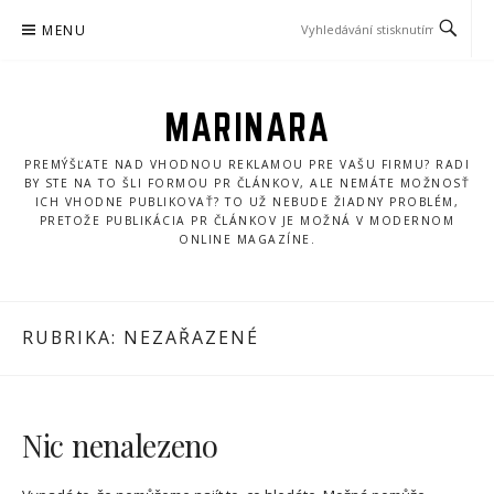
Přeskočit
MENU
na
obsah
MARINARA
PREMÝŠĽATE NAD VHODNOU REKLAMOU PRE VAŠU FIRMU? RADI
BY STE NA TO ŠLI FORMOU PR ČLÁNKOV, ALE NEMÁTE MOŽNOSŤ
ICH VHODNE PUBLIKOVAŤ? TO UŽ NEBUDE ŽIADNY PROBLÉM,
PRETOŽE PUBLIKÁCIA PR ČLÁNKOV JE MOŽNÁ V MODERNOM
ONLINE MAGAZÍNE.
RUBRIKA:
NEZAŘAZENÉ
Nic nenalezeno