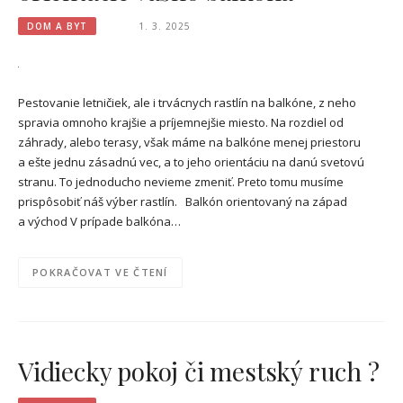
DOM A BYT
1. 3. 2025
Pestovanie letničiek, ale i trvácnych rastlín na balkóne, z neho
spravia omnoho krajšie a príjemnejšie miesto. Na rozdiel od
záhrady, alebo terasy, však máme na balkóne menej priestoru
a ešte jednu zásadnú vec, a to jeho orientáciu na danú svetovú
stranu. To jednoducho nevieme zmeniť. Preto tomu musíme
prispôsobiť náš výber rastlín. Balkón orientovaný na západ
a východ V prípade balkóna…
POKRAČOVAT VE ČTENÍ
Vidiecky pokoj či mestský ruch ?