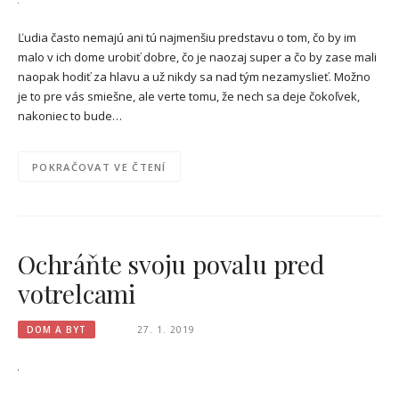
Ľudia často nemajú ani tú najmenšiu predstavu o tom, čo by im
malo v ich dome urobiť dobre, čo je naozaj super a čo by zase mali
naopak hodiť za hlavu a už nikdy sa nad tým nezamyslieť. Možno
je to pre vás smiešne, ale verte tomu, že nech sa deje čokoľvek,
nakoniec to bude…
POKRAČOVAT VE ČTENÍ
Ochráňte svoju povalu pred
votrelcami
DOM A BYT
27. 1. 2019