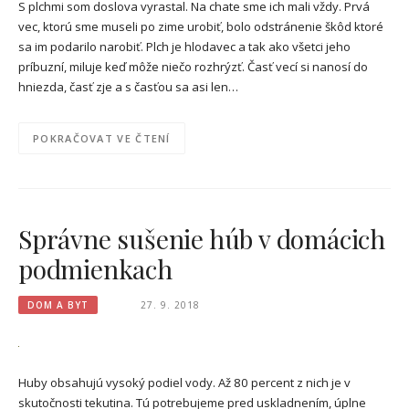
S plchmi som doslova vyrastal. Na chate sme ich mali vždy. Prvá
vec, ktorú sme museli po zime urobiť, bolo odstránenie škôd ktoré
sa im podarilo narobiť. Plch je hlodavec a tak ako všetci jeho
príbuzní, miluje keď môže niečo rozhrýzť. Časť vecí si nanosí do
hniezda, časť zje a s časťou sa asi len…
POKRAČOVAT VE ČTENÍ
Správne sušenie húb v domácich
podmienkach
DOM A BYT
27. 9. 2018
Huby obsahujú vysoký podiel vody. Až 80 percent z nich je v
skutočnosti tekutina. Tú potrebujeme pred uskladnením, úplne