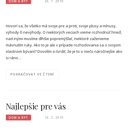
DOM A BYT
26. 7. 2019
Hovorí sa, že všetko má svoje pre a proti, svoje plusy a mínusy,
výhody či nevýhody. O niektorých veciach vieme rozhodnúť hneď,
nad inými musíme dlhšie popremýšľať, niektoré zaženieme
mávnutím ruky. Ako to je ale v prípade rozhodovania sa o svojom
vlastnom bývaní? Dovolím si tvrdiť, že je to o niečo náročnejšie ako
si ráno…
POKRAČOVAT VE ČTENÍ
Najlepšie pre vás
DOM A BYT
16. 2. 2019