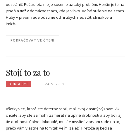
odstrániť. Počas leta nie je sušenie až taký problém. Horšie je to na
jeseň a tiež v domácnostiach, kde je vlhko. Voľné sušenie na sitách
Huby v prvom rade očistíme od hrubých nečistôt, slimákov a
iných…
POKRAČOVAT VE ČTENÍ
Stojí to za to
DOM A BYT
24. 9. 2018
Všetky veci, ktoré ste doteraz robili, mali svoj vlastný význam. Ak
chcete, aby ste sa mohli zamerať na úplné drobnosti a aby boli aj
tie drobnosti úplne dokonalé, musíte myslieť v prvom rade na to,
prečo vám vlastne na tom tak veľmi záleží. Pretože aj keď sa