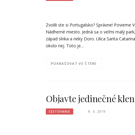
Zvolili ste si Portugalsko? Správne! Povieme Vá
Nádherné miesto. Jedná sa o veľmi malý park
západ slnka a rieky Doro. Ulica Santa Catarin
okolo nej. Toto je…
POKRAČOVAT VE ČTENÍ
Objavte jedinečné klen
8. 6. 2019
CESTOVANIE