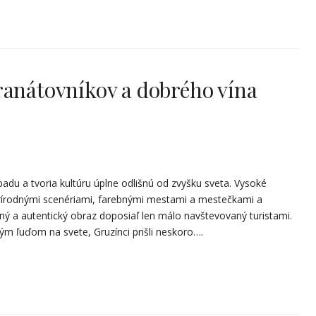
ranátovníkov a dobrého vína
adu a tvoria kultúru úplne odlišnú od zvyšku sveta. Vysoké
prírodnými scenériami, farebnými mestami a mestečkami a
ný a autentický obraz doposiaľ len málo navštevovaný turistami.
m ľuďom na svete, Gruzínci prišli neskoro….