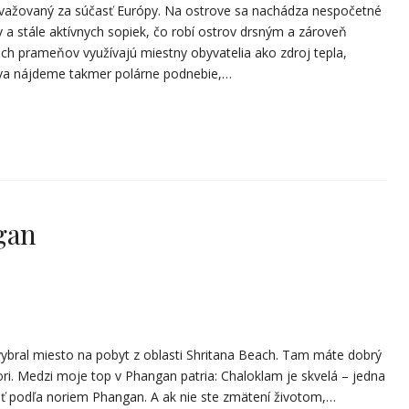
ovažovaný za súčasť Európy. Na ostrove sa nachádza nespočetné
 stále aktívnych sopiek, čo robí ostrov drsným a zároveň
ich prameňov využívajú miestny obyvatelia ako zdroj tepla,
rova nájdeme takmer polárne podnebie,…
gan
vybral miesto na pobyt z oblasti Shritana Beach. Tam máte dobrý
i. Medzi moje top v Phangan patria: Chaloklam je skvelá – jedna
asť podľa noriem Phangan. A ak nie ste zmätení životom,…