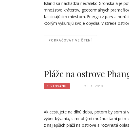
Island sa nachádza neďaleko Grónska a je p
množstvo kráterov, geotermálnych prameňov a
fascinujúcim miestom. Energiu z pary a horúc
ktorým vykurujú svoje obydlia. V strede ost
POKRAČOVAT VE ČTENÍ
Pláže na ostrove Phan
26. 1. 2019
CESTOVANIE
Ak cestujete na dlhú dobu, potom by som si 
výber bývania, s mnohými možnosťami pri mor
z najlepších pláží na ostrove a rozvinutá obl