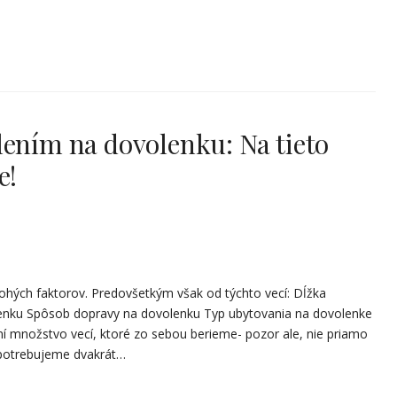
lením na dovolenku: Na tieto
e!
ohých faktorov. Predovšetkým však od týchto vecí: Dĺžka
olenku Spôsob dopravy na dovolenku Typ ubytovania na dovolenke
í množstvo vecí, ktoré zo sebou berieme- pozor ale, nie priamo
potrebujeme dvakrát…