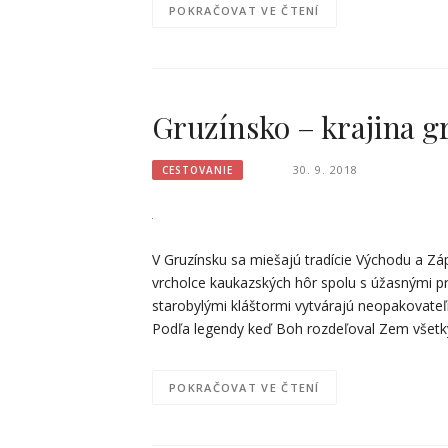
POKRAČOVAT VE ČTENÍ
Gruzínsko – krajina g
30. 9. 2018
CESTOVANIE
V Gruzínsku sa miešajú tradície Východu a Záp
vrcholce kaukazských hôr spolu s úžasnými 
starobylými kláštormi vytvárajú neopakovateľ
Podľa legendy keď Boh rozdeľoval Zem všetký
POKRAČOVAT VE ČTENÍ