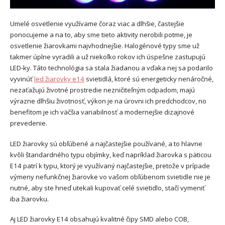
Umelé osvetlenie využívame čoraz viac a dlhšie, častejšie
ponocujeme a na to, aby sme tieto aktivity nerobili potme, je
osvetlenie žiarovkami najvhodnejšie. Halogénové typy sme už
takmer úplne vyradili a už niekoľko rokov ich úspešne zastupujú
LED-ky. Táto technológia sa stala žiadanou a vďaka nej sa podarilo
vyvinúť
led žiarovky e14
svietidlá, ktoré sú energeticky nenáročné,
nezaťažujú životné prostredie nezničiteľným odpadom, majú
výrazne dlhšiu životnosť, výkon je na úrovni ich predchodcov, no
benefitom je ich väčšia variabilnosť a modernejšie dizajnové
prevedenie.
LED žiarovky sú obľúbené a najčastejšie používané, a to hlavne
kvôli štandardného typu objímky, keď napríklad žiarovka s päticou
E14 patrí k typu, ktorý je využívaný najčastejšie, pretože v prípade
výmeny nefunkčnej žiarovke vo vašom obľúbenom svietidle nie je
nutné, aby ste hneď utekali kupovať celé svietidlo, stačí vymeniť
iba žiarovku.
Aj LED žiarovky E14 obsahujú kvalitné čipy SMD alebo COB,