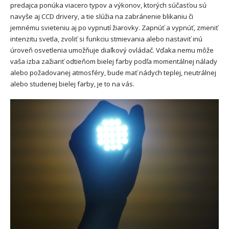
predajca ponúka viacero typov a výkonov, ktorých súčasťou sú
navyše aj CCD drivery, a tie slúžia na zabránenie blikaniu či
jemnému svieteniu aj po vypnutí žiarovky. Zapnúť a vypnúť, zmeniť
intenzitu svetla, zvoliť si funkciu stmievania alebo nastaviť inú
úroveň osvetlenia umožňuje diaľkový ovládač. Vďaka nemu môže
vaša izba zažiariť odtieňom bielej farby podľa momentálnej nálady
alebo požadovanej atmosféry, bude mať nádych teplej, neutrálnej
alebo studenej bielej farby, je to na vás.