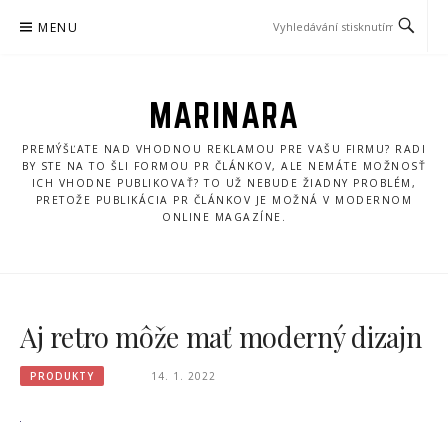
Přeskočit
MENU
na
obsah
MARINARA
PREMÝŠĽATE NAD VHODNOU REKLAMOU PRE VAŠU FIRMU? RADI
BY STE NA TO ŠLI FORMOU PR ČLÁNKOV, ALE NEMÁTE MOŽNOSŤ
ICH VHODNE PUBLIKOVAŤ? TO UŽ NEBUDE ŽIADNY PROBLÉM,
PRETOŽE PUBLIKÁCIA PR ČLÁNKOV JE MOŽNÁ V MODERNOM
ONLINE MAGAZÍNE.
Aj retro môže mať moderný dizajn
PRODUKTY
14. 1. 2022