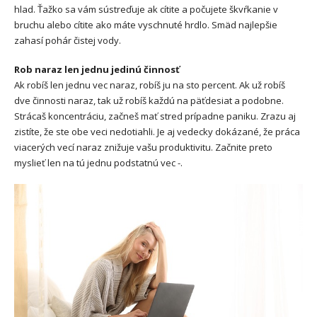
hlad. Ťažko sa vám sústreďuje ak cítite a počujete škvŕkanie v
bruchu alebo cítite ako máte vyschnuté hrdlo. Smäd najlepšie
zahasí pohár čistej vody.
Rob naraz len jednu jedinú činnosť
Ak robíš len jednu vec naraz, robíš ju na sto percent. Ak už robíš
dve činnosti naraz, tak už robíš každú na päťdesiat a podobne.
Strácaš koncentráciu, začneš mať stred prípadne paniku. Zrazu aj
zistíte, že ste obe veci nedotiahli. Je aj vedecky dokázané, že práca
viacerých vecí naraz znižuje vašu produktivitu. Začnite preto
myslieť len na tú jednu podstatnú vec -.