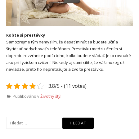
Robte si prestávky
Samozrejme tým nemyslím, že desať minút sa budete učiť a
štyridsať oddychovať s telefónom. Prestávku medzi učením si
dopredu rozvrhnite podľa toho, koľko budete vládať. Je to rovnaké
ako pri fyzickom cvičení. Niekedy aj sami cítite, že váš mozog už
nevládze, preto ho nepreťažujte a zvoľte prestávku.
3.8/5 - (11 votes)
Publikováno v
Životný štýl
Vyhledávání