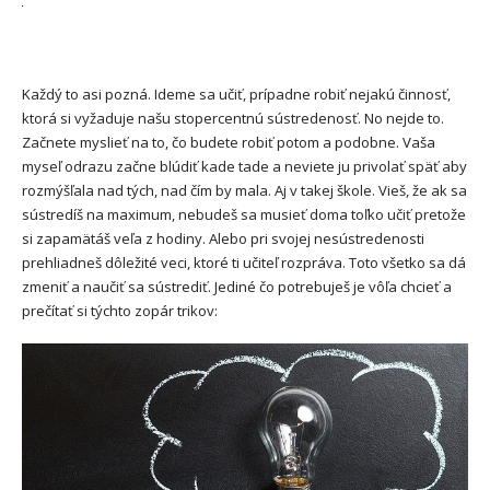
Každý to asi pozná. Ideme sa učiť, prípadne robiť nejakú činnosť,
ktorá si vyžaduje našu stopercentnú sústredenosť. No nejde to.
Začnete myslieť na to, čo budete robiť potom a podobne. Vaša
myseľ odrazu začne blúdiť kade tade a neviete ju privolať späť aby
rozmýšľala nad tých, nad čím by mala. Aj v takej škole. Vieš, že ak sa
sústredíš na maximum, nebudeš sa musieť doma toľko učiť pretože
si zapamätáš veľa z hodiny. Alebo pri svojej nesústredenosti
prehliadneš dôležité veci, ktoré ti učiteľ rozpráva. Toto všetko sa dá
zmeniť a naučiť sa sústrediť. Jediné čo potrebuješ je vôľa chcieť a
prečítať si týchto zopár trikov: