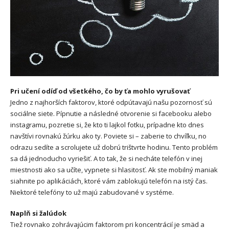
Pri učení odíď od všetkého, čo by ťa mohlo vyrušovať
Jedno z najhorších faktorov, ktoré odpútavajú našu pozornosť sú
sociálne siete. Pípnutie a následné otvorenie si facebooku alebo
instagramu, pozretie si, že kto ti lajkol fotku, prípadne kto dnes
navštívi rovnakú žúrku ako ty. Poviete si – zaberie to chvíľku, no
odrazu sedíte a scrolujete už dobrú trištvrte hodinu. Tento problém
sa dá jednoducho vyriešiť. A to tak, že si necháte telefón v inej
miestnosti ako sa učíte, vypnete si hlasitosť. Ak ste mobilný maniak
siahnite po aplikáciách, ktoré vám zablokujú telefón na istý čas.
Niektoré telefóny to už majú zabudované v systéme.
Naplň si žalúdok
Tiež rovnako zohrávajúcim faktorom pri koncentrácií je smäd a