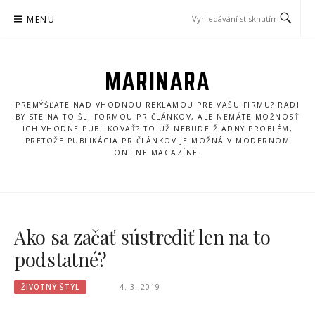
Přeskočit
MENU
na
obsah
MARINARA
PREMÝŠĽATE NAD VHODNOU REKLAMOU PRE VAŠU FIRMU? RADI
BY STE NA TO ŠLI FORMOU PR ČLÁNKOV, ALE NEMÁTE MOŽNOSŤ
ICH VHODNE PUBLIKOVAŤ? TO UŽ NEBUDE ŽIADNY PROBLÉM,
PRETOŽE PUBLIKÁCIA PR ČLÁNKOV JE MOŽNÁ V MODERNOM
ONLINE MAGAZÍNE.
Ako sa začať sústrediť len na to
podstatné?
ŽIVOTNÝ ŠTÝL
4. 3. 2019