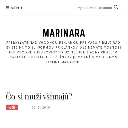
Přeskočit
MENU
na
obsah
MARINARA
PREMÝŠĽATE NAD VHODNOU REKLAMOU PRE VAŠU FIRMU? RADI
BY STE NA TO ŠLI FORMOU PR ČLÁNKOV, ALE NEMÁTE MOŽNOSŤ
ICH VHODNE PUBLIKOVAŤ? TO UŽ NEBUDE ŽIADNY PROBLÉM,
PRETOŽE PUBLIKÁCIA PR ČLÁNKOV JE MOŽNÁ V MODERNOM
ONLINE MAGAZÍNE.
Čo si muži všímajú?
WEB
25. 5. 2019