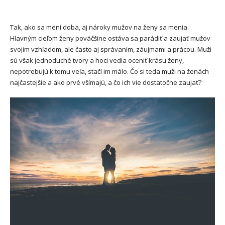
Tak, ako sa mení doba, aj nároky mužov na ženy sa menia.
Hlavným cieľom ženy poväčšine ostáva sa parádiť a zaujať mužov
svojim vzhľadom, ale často aj správaním, záujmami a prácou. Muži
sú však jednoduché tvory a hoci vedia oceniť krásu ženy,
nepotrebujú k tomu veľa, stačí im málo. Čo si teda muži na ženách
najčastejšie a ako prvé všímajú, a čo ich vie dostatočne zaujať?