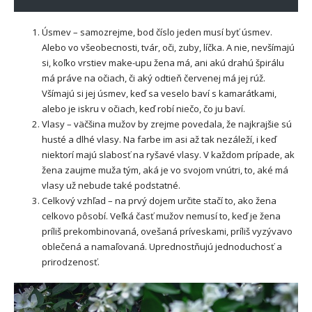
Úsmev – samozrejme, bod číslo jeden musí byť úsmev.
Alebo vo všeobecnosti, tvár, oči, zuby, líčka. A nie, nevšímajú
si, koľko vrstiev make-upu žena má, ani akú drahú špirálu
má práve na očiach, či aký odtieň červenej má jej rúž.
Všímajú si jej úsmev, keď sa veselo baví s kamarátkami,
alebo je iskru v očiach, keď robí niečo, čo ju baví.
Vlasy – väčšina mužov by zrejme povedala, že najkrajšie sú
husté a dlhé vlasy. Na farbe im asi až tak nezáleží, i keď
niektorí majú slabosť na ryšavé vlasy. V každom prípade, ak
žena zaujme muža tým, aká je vo svojom vnútri, to, aké má
vlasy už nebude také podstatné.
Celkový vzhľad – na prvý dojem určite stačí to, ako žena
celkovo pôsobí. Veľká časť mužov nemusí to, keď je žena
príliš prekombinovaná, ovešaná príveskami, príliš vyzývavo
oblečená a namaľovaná. Uprednostňujú jednoduchosť a
prirodzenosť.