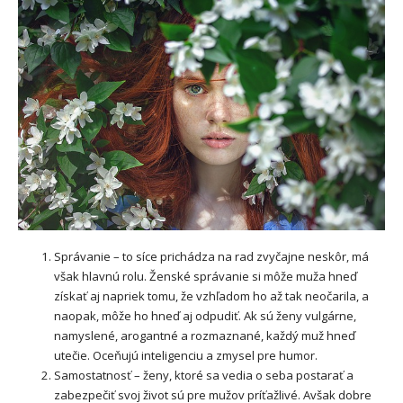
Správanie – to síce prichádza na rad zvyčajne neskôr, má
však hlavnú rolu. Ženské správanie si môže muža hneď
získať aj napriek tomu, že vzhľadom ho až tak neočarila, a
naopak, môže ho hneď aj odpudiť. Ak sú ženy vulgárne,
namyslené, arogantné a rozmaznané, každý muž hneď
utečie. Oceňujú inteligenciu a zmysel pre humor.
Samostatnosť – ženy, ktoré sa vedia o seba postarať a
zabezpečiť svoj život sú pre mužov príťažlivé. Avšak dobre