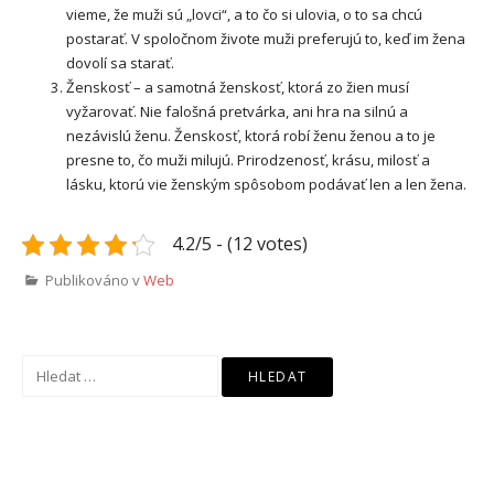
vieme, že muži sú „lovci“, a to čo si ulovia, o to sa chcú
postarať. V spoločnom živote muži preferujú to, keď im žena
dovolí sa starať.
Ženskosť – a samotná ženskosť, ktorá zo žien musí
vyžarovať. Nie falošná pretvárka, ani hra na silnú a
nezávislú ženu. Ženskosť, ktorá robí ženu ženou a to je
presne to, čo muži milujú. Prirodzenosť, krásu, milosť a
lásku, ktorú vie ženským spôsobom podávať len a len žena.
4.2/5 - (12 votes)
Publikováno v
Web
Vyhledávání