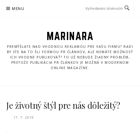
Přeskočit
MENU
na
obsah
MARINARA
PREMÝŠĽATE NAD VHODNOU REKLAMOU PRE VAŠU FIRMU? RADI
BY STE NA TO ŠLI FORMOU PR ČLÁNKOV, ALE NEMÁTE MOŽNOSŤ
ICH VHODNE PUBLIKOVAŤ? TO UŽ NEBUDE ŽIADNY PROBLÉM,
PRETOŽE PUBLIKÁCIA PR ČLÁNKOV JE MOŽNÁ V MODERNOM
ONLINE MAGAZÍNE.
Je životný štýl pre nás dôležitý?
17. 7. 2019