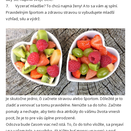
7. Vyzerať mladšie? To chcú najmä ženy! A to sa vám aj splní.
Pravidelným športom a zdravou stravou si vybudujete mladší
vzhľad, silu a výdrž.
Je skutočne jedno, či začnete stravou alebo športom. Dôležité je to
zladiť a venovať sa tomu pravidelne. Nenúťte sa do toho. Začnite
pomaly a nechajte, aby tieto dva atribúty do vášmu života vniesli
pocit, že je to pre vás úplne prirodzené.
Odozva bude časom viac než istá. To, čo do toho vložíte, sa prejaví
i na vašom tele a psychike. Ak túžite byť menej unavený a pod