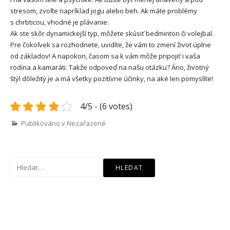
stresom, zvoľte napríklad jogu alebo beh. Ak máte problémy
s chrbticou, vhodné je plávanie.
Ak ste skôr dynamickejší typ, môžete skúsiť bedminton či volejbal.
Pre čokoľvek sa rozhodnete, uvidíte, že vám to zmení život úplne
od základov! A napokon, časom sa k vám môže pripojiť i vaša
rodina a kamaráti. Takže odpoveď na našu otázku? Áno, životný
štýl dôležitý je a má všetky pozitívne účinky, na aké len pomyslíte!
4/5 - (6 votes)
Publikováno v Nezařazené
Vyhledávání