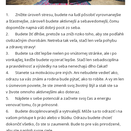
1. Znížite úroveň stresu, budete na ľudí pôsobiť vyrovnanejšie
a šťastnejšie, zároveň budete aktívnejší a sebavedomejší, čomu
dopomôže najmä váš dobrý pocit zo seba.
2. Budete žiť dlhšie, pretože sa zníži riziko toho, aby ste podľahli
civilizačným chorobám. Netreba tak veľa, stačí len veľa pohybu
a zdravej stravy!
3. Budete sa cítiť lepšie nielen po vnútornej stránke, ale i po
vonkajšej, keďže budete vyzerať lepšie. Stačí len sebadisciplína
a pravidelnosť a výsledky na seba nenechajú dlho čakať!
4. Stanete sa motiváciou pre iných. Ani nebudete vedieť ako,
odrazu sa vás známi a rodina bude pýtať, ako to robíte. A vy im len
s úsmevom poviete, že ste zmenili svoj životný štýl a stali ste sa
v živote omnoho aktívnejšími ako doteraz.
5. Nájdete v sebe potenciál a začnete svoj čas a energiu
venovať tomu, čo je prínosné.
6. Budete disciplinovanejší a vytrvalejší. Môže sa to odraziť i na
vašom prístupe k práci alebo v štúdiu. Odrazu budete chcieť
dokončiť všetko, čo ste si zaumienili. Bude to pre vás prirodzené,
aby ste naplnili svoje ciele.