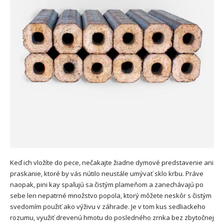
Keď ich vložíte do pece, nečakajte žiadne dymové predstavenie ani
praskanie, ktoré by vás nútilo neustále umývať sklo krbu. Práve
naopak, pini kay spaľujú sa čistým plameňom a zanechávajú po
sebe len nepatrné množstvo popola, ktorý môžete neskôr s čistým
svedomím použiť ako výživu v záhrade. Je v tom kus sedliackeho
rozumu, využiť drevenú hmotu do posledného zrnka bez zbytočnej