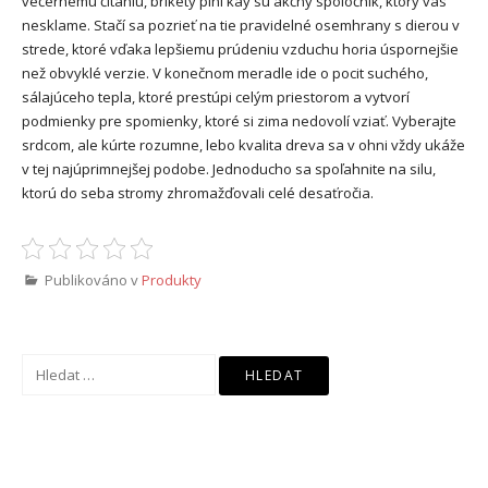
večernému čítaniu, brikety pini kay sú akčný spoločník, ktorý vás
nesklame. Stačí sa pozrieť na tie pravidelné osemhrany s dierou v
strede, ktoré vďaka lepšiemu prúdeniu vzduchu horia úspornejšie
než obvyklé verzie. V konečnom meradle ide o pocit suchého,
sálajúceho tepla, ktoré prestúpi celým priestorom a vytvorí
podmienky pre spomienky, ktoré si zima nedovolí vziať. Vyberajte
srdcom, ale kúrte rozumne, lebo kvalita dreva sa v ohni vždy ukáže
v tej najúprimnejšej podobe. Jednoducho sa spoľahnite na silu,
ktorú do seba stromy zhromažďovali celé desaťročia.
Publikováno v
Produkty
Vyhledávání