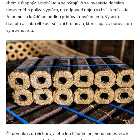
chémie či spojív. Mnohí ľudia sa pýtajú, či sa investícia do takto
upraveného paliva vypláca, no odpoveď nájdu v chvíli, keď zistia,
že nemusia každú polhodinu pridávať nové polená. Vysoká
hustota a slabá vlhkosť sú tichí hrdinovia, ktorí stoja za obrovskou
výhrevnosťou.
Či už vonku zúri víchrica, alebo len hľadáte prijemnú atmosféru k