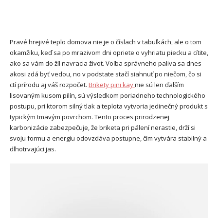
Pravé hrejivé teplo domova nie je o číslach v tabuľkách, ale o tom
okamžiku, keď sa po mrazivom dni opriete o vyhriatu piecku a cítite,
ako sa vám do žíl navracia život. Voľba správneho paliva sa dnes
akosi zdá byť vedou, no v podstate stačí siahnuť po niečom, čo si
ctí prírodu aj váš rozpočet.
Brikety pini kay
nie sú len ďalším
lisovaným kusom pilín, sú výsledkom poriadneho technologického
postupu, pri ktorom silný tlak a teplota vytvoria jedinečný produkt s
typickým tmavým povrchom. Tento proces prirodzenej
karbonizácie zabezpečuje, že briketa pri pálení nerastie, drží si
svoju formu a energiu odovzdáva postupne, čím vytvára stabilný a
dlhotrvajúci jas.