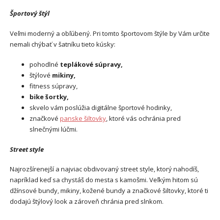
Športový štýl
Veľmi moderný a obľúbený. Pri tomto športovom štýle by Vám určite
nemali chýbať v šatníku tieto kúsky:
pohodlné
teplákové súpravy,
štýlové
mikiny,
fitness súpravy,
bike šortky,
skvelo vám poslúžia digitálne športové hodinky,
značkové
panske šiltovky
, ktoré vás ochránia pred
slnečnými lúčmi.
Street style
Najrozšírenejší a najviac obdivovaný street style, ktorý nahodíš,
napríklad keď sa chystáš do mesta s kamošmi. Veľkým hitom sú
džínsové bundy, mikiny, kožené bundy a značkové šiltovky, ktoré ti
dodajú štýlový look a zároveň chránia pred slnkom.