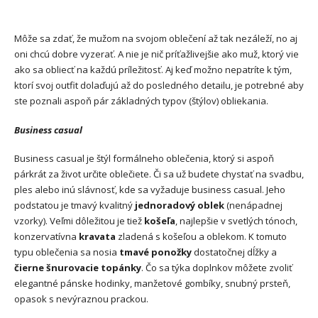
Môže sa zdať, že mužom na svojom oblečení až tak nezáleží, no aj
oni chcú dobre vyzerať. A nie je nič príťažlivejšie ako muž, ktorý vie
ako sa obliecť na každú príležitosť. Aj keď možno nepatríte k tým,
ktorí svoj outfit dolaďujú až do posledného detailu, je potrebné aby
ste poznali aspoň pár základných typov (štýlov) obliekania.
Business casual
Business casual je štýl formálneho oblečenia, ktorý si aspoň
párkrát za život určite oblečiete. Či sa už budete chystať na svadbu,
ples alebo inú slávnosť, kde sa vyžaduje business casual.
Jeho
podstatou je tmavý kvalitný
jednoradový oblek
(nenápadnej
vzorky). Veľmi dôležitou je tiež
košeľa
, najlepšie v svetlých tónoch,
konzervatívna
kravata
zladená s košeľou a oblekom. K tomuto
typu oblečenia sa nosia
tmavé ponožky
dostatočnej dĺžky a
čierne šnurovacie topánky
. Čo sa týka doplnkov môžete zvoliť
elegantné pánske hodinky, manžetové gombíky, snubný prsteň,
opasok s nevýraznou prackou.