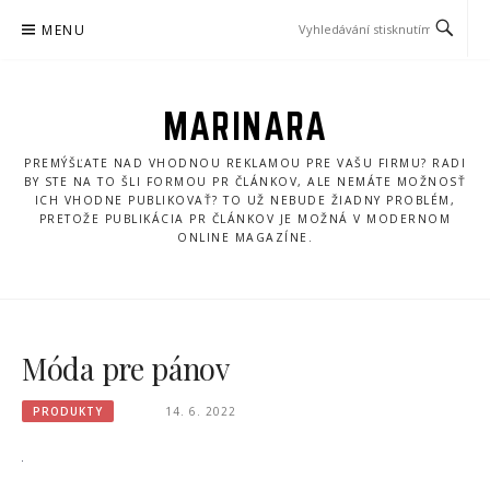
Přeskočit
MENU
na
obsah
MARINARA
PREMÝŠĽATE NAD VHODNOU REKLAMOU PRE VAŠU FIRMU? RADI
BY STE NA TO ŠLI FORMOU PR ČLÁNKOV, ALE NEMÁTE MOŽNOSŤ
ICH VHODNE PUBLIKOVAŤ? TO UŽ NEBUDE ŽIADNY PROBLÉM,
PRETOŽE PUBLIKÁCIA PR ČLÁNKOV JE MOŽNÁ V MODERNOM
ONLINE MAGAZÍNE.
Móda pre pánov
PRODUKTY
14. 6. 2022