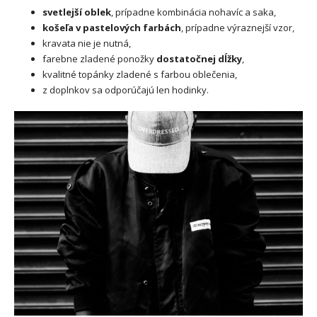
svetlejší oblek
, prípadne kombinácia nohavíc a saka,
košeľa v pastelových farbách
, prípadne výraznejší vzor,
kravata nie je nutná,
farebne zladené ponožky
dostatočnej dĺžky
,
kvalitné topánky zladené s farbou oblečenia,
z doplnkov sa odporúčajú len hodinky.