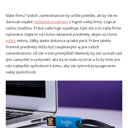
Máte firmu? Vašich zamestnancov by určite potešilo, ak by ste im
darovali nejaké
reklamné predmety
s logom vašej firmy.
Logo je
vašou značkou. Práve vaše logo vyjadruje, kým ste a čo vaša firma
vykonáva. Dajte to na rôzne reklamné predmety, akým sú rôzne
tričká
, mikiny, šálky alebo dokonca aj také perá. Práve takéto
firemné predmety môžu byť zaujímavými aj pre vašich
zamestnancov. Už ste o tom premýšľali? Niekedy by ste sa mali nad
tým zamyslieť a vymyslieť, ako by to malo vyzerať a čo by bolo pre
vás najlepším spôsobom k tomu, aby ste vytvorili propagovanie
vašej spoločnosti.