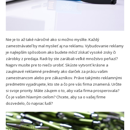
Nie je to až také náročné ako si možno myslíte.
Každý
zamestnávateľ by mal myslieť aj na reklamu. Vybudovanie reklamy
je najlepším spôsobom ako budete môcť získať vysoké zisky či
zárobky z predaja. Radi by ste zarábali veľké množstvo peňazí?
Najprv musíte pre to niečo urobiť. Skúste vytvoriť krásne a
zaujímavé reklamné predmety ako darček za prácu vašim
zamestnancom alebo pre zákazníkov.
Práve takýmito reklamnými
predmetmi vyjadrujete, kto ste a čo pre vás firma znamená. Určite
si svoje priority. Máte záujem o to, aby vaša firma prosperovala?
Čo je vašim hlavným cieľom? Chcete, aby sa o vašej firme
dozvedelo, čo najviac ľudí?