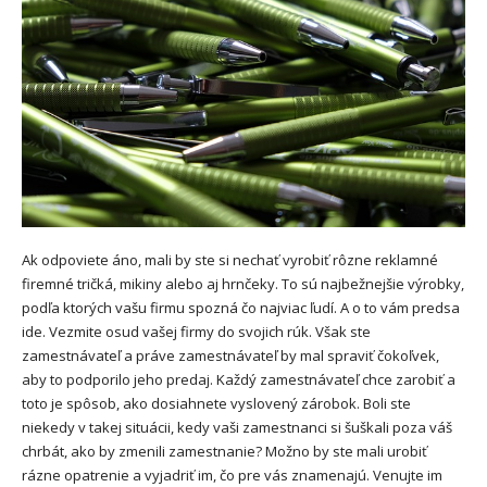
Ak odpoviete áno, mali by ste si nechať vyrobiť rôzne reklamné
firemné tričká, mikiny alebo aj hrnčeky. To sú najbežnejšie výrobky,
podľa ktorých vašu firmu spozná čo najviac ľudí. A o to vám predsa
ide. Vezmite osud vašej firmy do svojich rúk. Však ste
zamestnávateľ a práve zamestnávateľ by mal spraviť čokoľvek,
aby to podporilo jeho predaj. Každý zamestnávateľ chce zarobiť a
toto je spôsob, ako dosiahnete vyslovený zárobok.
Boli ste
niekedy v takej situácii, kedy vaši zamestnanci si šuškali poza váš
chrbát, ako by zmenili zamestnanie? Možno by ste mali urobiť
rázne opatrenie a vyjadriť im, čo pre vás znamenajú. Venujte im