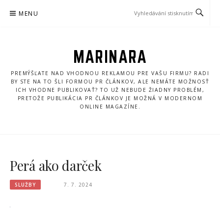
Přeskočit
MENU
na
obsah
MARINARA
PREMÝŠĽATE NAD VHODNOU REKLAMOU PRE VAŠU FIRMU? RADI
BY STE NA TO ŠLI FORMOU PR ČLÁNKOV, ALE NEMÁTE MOŽNOSŤ
ICH VHODNE PUBLIKOVAŤ? TO UŽ NEBUDE ŽIADNY PROBLÉM,
PRETOŽE PUBLIKÁCIA PR ČLÁNKOV JE MOŽNÁ V MODERNOM
ONLINE MAGAZÍNE.
Perá ako darček
SLUŽBY
7. 7. 2024