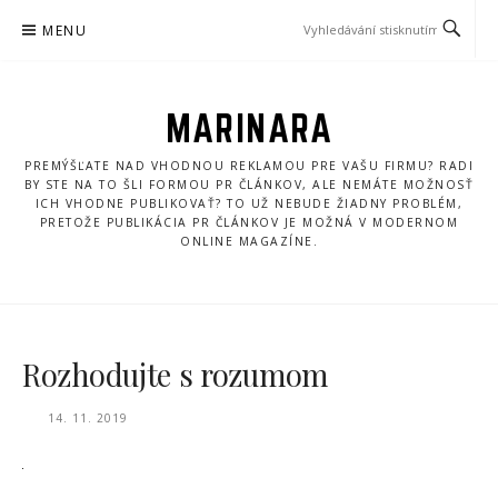
Přeskočit
MENU
na
obsah
MARINARA
PREMÝŠĽATE NAD VHODNOU REKLAMOU PRE VAŠU FIRMU? RADI
BY STE NA TO ŠLI FORMOU PR ČLÁNKOV, ALE NEMÁTE MOŽNOSŤ
ICH VHODNE PUBLIKOVAŤ? TO UŽ NEBUDE ŽIADNY PROBLÉM,
PRETOŽE PUBLIKÁCIA PR ČLÁNKOV JE MOŽNÁ V MODERNOM
ONLINE MAGAZÍNE.
Rozhodujte s rozumom
14. 11. 2019