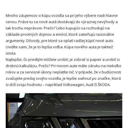
Mnoho záujemcov o kúpu vozidla sa pri jeho výbere riadi hlavne
cenou. Práve tu sa nové autá dostávajú do výraznej nevýhody a
tak trochu neprávom. Prečo? Lebo kupujúci sa rozhodujú na
základe prvotných dojmov a emócií, ktoré zatieňujú racionálne
argumenty. Dôvody, pre ktoré sa oplatí radšej kúpiť nové auto.
Uvidíte sami, že je to lepšia voľba. Kúpa nového auta je taktiež
istota.
Najlepšie, čo predtým môžete urobiť, je zobrať si papier a urobiť si
drobnú kalkuláciu. Prečo? Pri novom aute máte záruku na niekoľko
rokov a za servisné úkony neplatíte nič. V prípade, že v budúcnosti
zvažujete predaj svojho vozidla, je lepšie siahnuť po značke, ktorá
si drží svoju hodnotu – napríklad Volkswagen, Audi či ŠKODA.