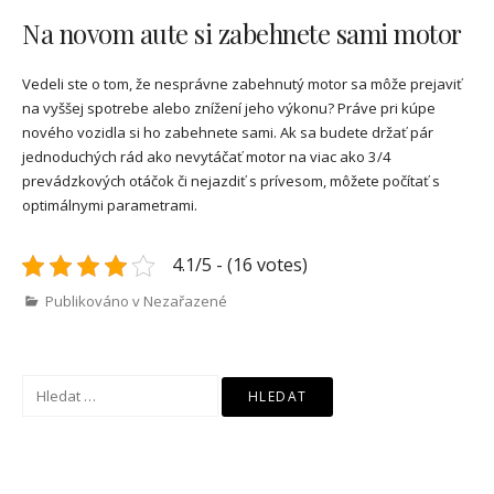
Na novom aute si zabehnete sami motor
Vedeli ste o tom, že nesprávne zabehnutý motor sa môže prejaviť
na vyššej spotrebe alebo znížení jeho výkonu? Práve pri kúpe
nového vozidla si ho zabehnete sami. Ak sa budete držať pár
jednoduchých rád ako nevytáčať motor na viac ako 3/4
prevádzkových otáčok či nejazdiť s prívesom, môžete počítať s
optimálnymi parametrami.
4.1/5 - (16 votes)
Publikováno v Nezařazené
Vyhledávání