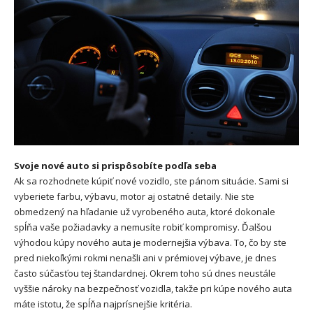
Svoje nové auto si prispôsobíte podľa seba
Ak sa rozhodnete kúpiť nové vozidlo, ste pánom situácie. Sami si
vyberiete farbu, výbavu, motor aj ostatné detaily. Nie ste
obmedzený na hľadanie už vyrobeného auta, ktoré dokonale
spĺňa vaše požiadavky a nemusíte robiť kompromisy. Ďalšou
výhodou kúpy nového auta je modernejšia výbava. To, čo by ste
pred niekoľkými rokmi nenašli ani v prémiovej výbave, je dnes
často súčasťou tej štandardnej. Okrem toho sú dnes neustále
vyššie nároky na bezpečnosť vozidla, takže pri kúpe nového auta
máte istotu, že spĺňa najprísnejšie kritéria.