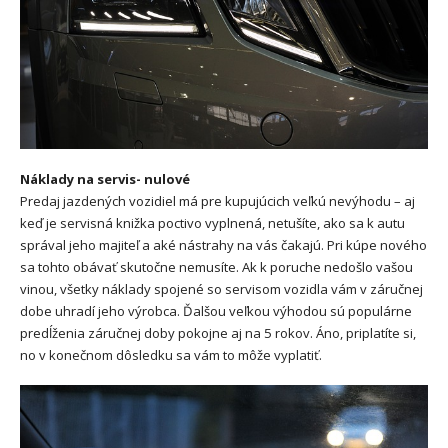
Náklady na servis- nulové
Predaj jazdených vozidiel má pre kupujúcich veľkú nevýhodu – aj
keď je servisná knižka poctivo vyplnená, netušíte, ako sa k autu
správal jeho majiteľ a aké nástrahy na vás čakajú. Pri kúpe nového
sa tohto obávať skutočne nemusíte. Ak k poruche nedošlo vašou
vinou, všetky náklady spojené so servisom vozidla vám v záručnej
dobe uhradí jeho výrobca. Ďalšou veľkou výhodou sú populárne
predĺženia záručnej doby pokojne aj na 5 rokov. Áno, priplatíte si,
no v konečnom dôsledku sa vám to môže vyplatiť.