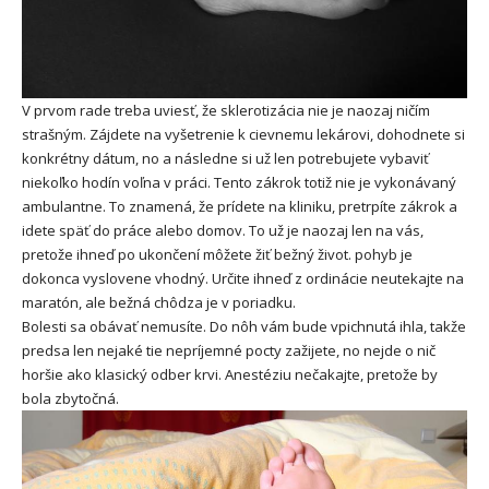
V prvom rade treba uviesť, že sklerotizácia nie je naozaj ničím
strašným. Zájdete na vyšetrenie k cievnemu lekárovi, dohodnete si
konkrétny dátum, no a následne si už len potrebujete vybaviť
niekoľko hodín voľna v práci. Tento zákrok totiž nie je vykonávaný
ambulantne. To znamená, že prídete na kliniku, pretrpíte zákrok a
idete späť do práce alebo domov. To už je naozaj len na vás,
pretože ihneď po ukončení môžete žiť bežný život. pohyb je
dokonca vyslovene vhodný. Určite ihneď z ordinácie neutekajte na
maratón, ale bežná chôdza je v poriadku.
Bolesti sa obávať nemusíte. Do nôh vám bude vpichnutá ihla, takže
predsa len nejaké tie nepríjemné pocty zažijete, no nejde o nič
horšie ako klasický odber krvi. Anestéziu nečakajte, pretože by
bola zbytočná.