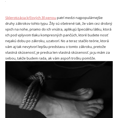
Sklerotizácia kŕčových žíl penou
patrí medzi najpopulárnejšie
druhy zákrokov tohto typu. Žily sú ošetrené tak, že vám cez drobný
vpich na nohe, priamo do ich vnútra, aplikujú špeciálnu látku, ktorá
ich pod vplyvom tlaku kompresných pančúch, ktoré budete nosiť
nejakú dobu po zákroku, uzatvorí. No a teraz stačilo teórie, ktorá
vám aj tak nevytvorí lepšiu predstavu o tomto zákroku, pretože
vlastná skúsenosť, je predsa len vlastná skúsenosť. ja ju mám za
sebou, takže budem rada, ak vám aspoň trošku pomôže.