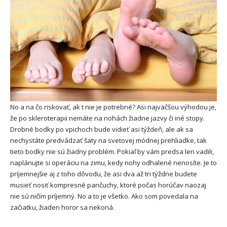
No a na čo riskovať, ak t nie je potrebné? Asi najväčšou výhodou je,
že po skleroterapii nemáte na nohách žiadne jazvy či iné stopy.
Drobné bodky po vpichoch bude vidieť asi týždeň, ale ak sa
nechystáte predvádzať šaty na svetovej módnej prehliadke, tak
tieto bodky nie sú žiadny problém. Pokiaľ by vám predsa len vadili,
naplánujte si operáciu na zimu, kedy nohy odhalené nenosíte. Je to
príjemnejšie aj z toho dôvodu, že asi dva až tri týždne budete
musieť nosiť kompresné pančuchy, ktoré počas horúčav naozaj
nie sú ničím príjemný. No a to je všetko. Ako som povedala na
začiatku, žiaden horor sa nekoná.