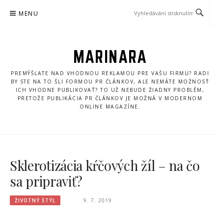
Přeskočit
MENU
na
obsah
MARINARA
PREMÝŠĽATE NAD VHODNOU REKLAMOU PRE VAŠU FIRMU? RADI
BY STE NA TO ŠLI FORMOU PR ČLÁNKOV, ALE NEMÁTE MOŽNOSŤ
ICH VHODNE PUBLIKOVAŤ? TO UŽ NEBUDE ŽIADNY PROBLÉM,
PRETOŽE PUBLIKÁCIA PR ČLÁNKOV JE MOŽNÁ V MODERNOM
ONLINE MAGAZÍNE.
Sklerotizácia kŕčových žíl – na čo
sa pripraviť?
ŽIVOTNÝ ŠTÝL
9. 7. 2019