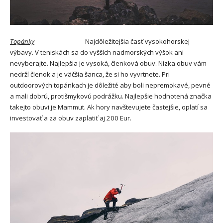
Topánky
Najdôležitejšia časť vysokohorskej
výbavy. V teniskách sa do vyšších nadmorských výšok ani
nevyberajte. Najlepšia je vysoká, členková obuv. Nízka obuv vám
nedrží členok a je väčšia šanca, že si ho vyvrtnete. Pri
outdoorových topánkach je dôležité aby boli nepremokavé, pevné
a mali dobrú, protišmykovú podrážku. Najlepšie hodnotená značka
takejto obuvi je Mammut. Ak hory navštevujete častejšie, oplatí sa
investovať a za obuv zaplatiť aj 200 Eur.