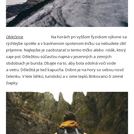
Oblečenie
Na horách pri vyššom fyzickom výkone sa
rýchlejšie spotíte a v bavlnenom spotenom tričku sa nebudete cítiť
príjemne. Najlepšie je zaobstarať si termo tričko alebo rolák, ktorý
saje pot. Dôležitou súčasťou najmä v jesenných a zimných
obdobiach je bunda. Dbajte na to, aby bola odolná voči vode
a vetru. Dôležitá je tiež kapucňa. Dobre je na hory so sebou nosiť
čelenku. V lete ľahkú, turistickú a v zime teplú štrikovanú či zimné
čiapky.