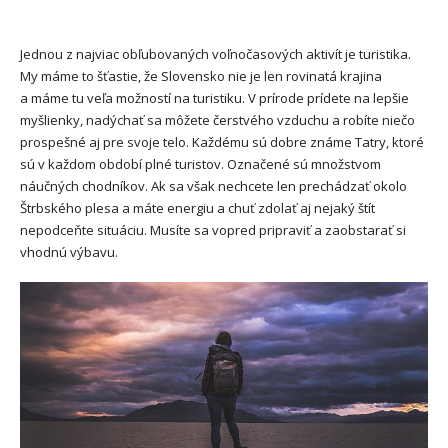
Jednou z najviac obľubovaných voľnočasových aktivít je turistika.
My máme to šťastie, že Slovensko nie je len rovinatá krajina
a máme tu veľa možností na turistiku. V prírode prídete na lepšie
myšlienky, nadýchať sa môžete čerstvého vzduchu a robíte niečo
prospešné aj pre svoje telo. Každému sú dobre známe Tatry, ktoré
sú v každom období plné turistov. Označené sú množstvom
náučných chodníkov. Ak sa však nechcete len prechádzať okolo
Štrbského plesa a máte energiu a chuť zdolať aj nejaký štít
nepodceňte situáciu. Musíte sa vopred pripraviť a zaobstarať si
vhodnú výbavu.