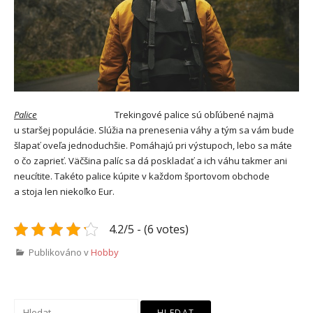
Palice
Trekingové palice sú obľúbené najmä
u staršej populácie. Slúžia na prenesenia váhy a tým sa vám bude
šlapať oveľa jednoduchšie. Pomáhajú pri výstupoch, lebo sa máte
o čo zaprieť. Väčšina palíc sa dá poskladať a ich váhu takmer ani
neucítite. Takéto palice kúpite v každom športovom obchode
a stoja len niekoľko Eur.
4.2/5 - (6 votes)
Publikováno v
Hobby
Vyhledávání