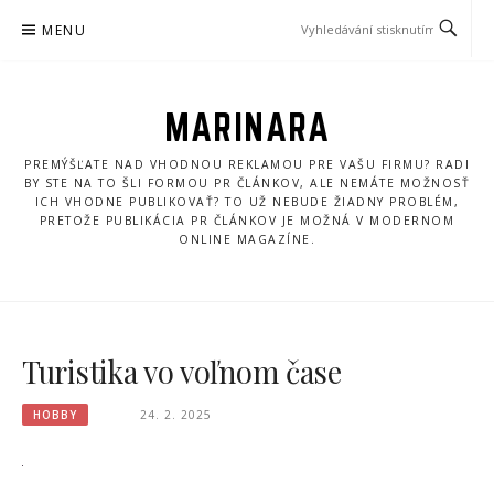
Přeskočit
MENU
na
obsah
MARINARA
PREMÝŠĽATE NAD VHODNOU REKLAMOU PRE VAŠU FIRMU? RADI
BY STE NA TO ŠLI FORMOU PR ČLÁNKOV, ALE NEMÁTE MOŽNOSŤ
ICH VHODNE PUBLIKOVAŤ? TO UŽ NEBUDE ŽIADNY PROBLÉM,
PRETOŽE PUBLIKÁCIA PR ČLÁNKOV JE MOŽNÁ V MODERNOM
ONLINE MAGAZÍNE.
Turistika vo voľnom čase
HOBBY
24. 2. 2025