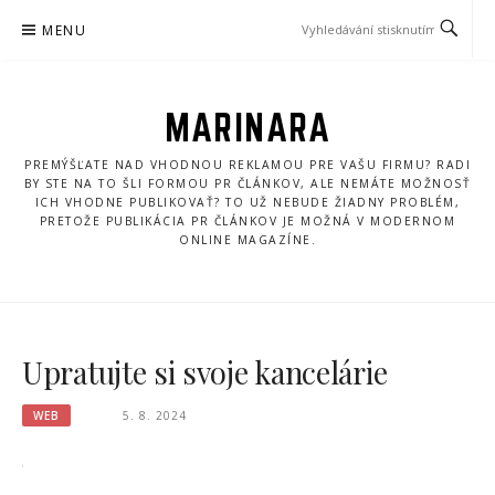
Přeskočit
MENU
na
obsah
MARINARA
PREMÝŠĽATE NAD VHODNOU REKLAMOU PRE VAŠU FIRMU? RADI
BY STE NA TO ŠLI FORMOU PR ČLÁNKOV, ALE NEMÁTE MOŽNOSŤ
ICH VHODNE PUBLIKOVAŤ? TO UŽ NEBUDE ŽIADNY PROBLÉM,
PRETOŽE PUBLIKÁCIA PR ČLÁNKOV JE MOŽNÁ V MODERNOM
ONLINE MAGAZÍNE.
Upratujte si svoje kancelárie
WEB
5. 8. 2024