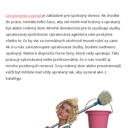
Upratovanie poprad
je základom pre spokojný domov. Ak chodíte
do práce, nemáte toľko času, aby ste mohli mať krásny a uprataný
byt alebo rodinný dom. Mnohé domácnosti pre to využívajú služby
upratovacej spoločnosti. Upratovacia agentúra vám poskytne
všetko to, čo by ste za normálnych okolností museli robiť vy sami.
Ak si u nás zarezervujete upratovacie služby, budete nadmieru
spokojný. Máme k dispozícii rôzne ženy, ktoré rady upratujú.
Táto
práca je vykonávaná veľmi profesionálne, čo o nás svedčí aj
mnoho pozitívnych recenzií.
Svoj rodinný dom alebo priestrannejší
väčší byt môžete mať vždy uprataný tak, aby vyzeral ako z
katalógu.