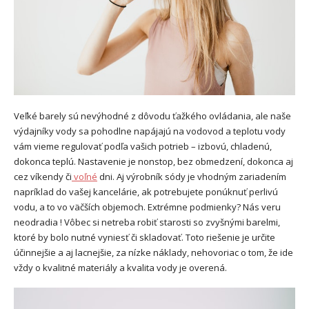
Veľké barely sú nevýhodné z dôvodu ťažkého ovládania, ale naše
výdajníky vody sa pohodlne napájajú na vodovod a teplotu vody
vám vieme regulovať podľa vašich potrieb – izbovú, chladenú,
dokonca teplú. Nastavenie je nonstop, bez obmedzení, dokonca aj
cez víkendy či
voľné
dni. Aj výrobník sódy je vhodným zariadením
napríklad do vašej kancelárie, ak potrebujete ponúknuť perlivú
vodu, a to vo väčších objemoch. Extrémne podmienky? Nás veru
neodradia ! Vôbec si netreba robiť starosti so zvyšnými barelmi,
ktoré by bolo nutné vyniesť či skladovať. Toto riešenie je určite
účinnejšie a aj lacnejšie, za nízke náklady, nehovoriac o tom, že ide
vždy o kvalitné materiály a kvalita vody je overená.