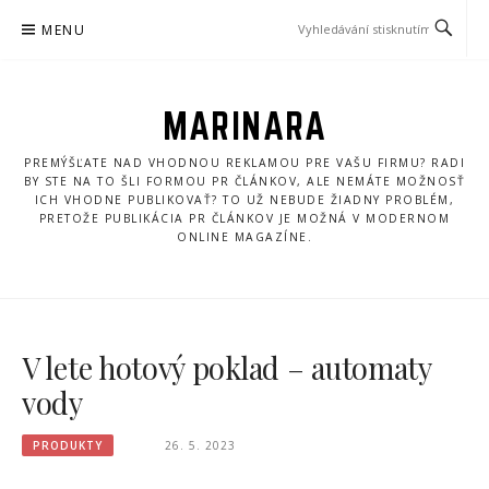
Přeskočit
MENU
na
obsah
MARINARA
PREMÝŠĽATE NAD VHODNOU REKLAMOU PRE VAŠU FIRMU? RADI
BY STE NA TO ŠLI FORMOU PR ČLÁNKOV, ALE NEMÁTE MOŽNOSŤ
ICH VHODNE PUBLIKOVAŤ? TO UŽ NEBUDE ŽIADNY PROBLÉM,
PRETOŽE PUBLIKÁCIA PR ČLÁNKOV JE MOŽNÁ V MODERNOM
ONLINE MAGAZÍNE.
V lete hotový poklad – automaty
vody
PRODUKTY
26. 5. 2023