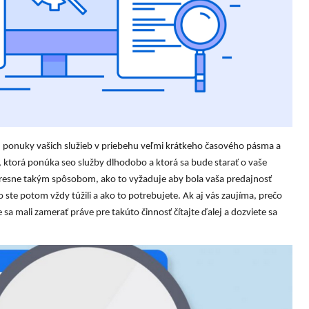
tu ponuky vašich služieb v priebehu veľmi krátkeho časového pásma a
, ktorá ponúka seo služby dlhodobo a ktorá sa bude starať o vaše
presne takým spôsobom, ako to vyžaduje aby bola vaša predajnosť
o ste potom vždy túžili a ako to potrebujete. Ak aj vás zaujíma, prečo
e sa mali zamerať práve pre takúto činnosť čítajte ďalej a dozviete sa