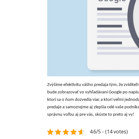
Zvýšime efektivitu vášho predaja tým, že zvidit
bude zobrazovať vo vyhľadávaní Google po napís
ktorí sa o ňom dozvedia viac a ktorí veľmi jednod
predaje a samozrejme aj zlepšia celé vaše podnika
správnu voľbu aj pre vás, skúste to preto aj vy!
4.6/5 - (14 votes)