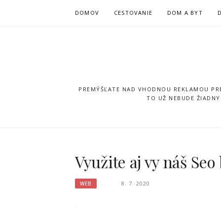
Přeskočit
DOMOV
CESTOVANIE
DOM A BYT
na
obsah
PREMÝŠĽATE NAD VHODNOU REKLAMOU PRE 
TO UŽ NEBUDE ŽIADNY
Využite aj vy náš Seo 
8. 7. 2020
WEB