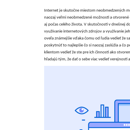
Internet je skutočne miestom neobmedzených možn
naozaj veľmi neobmedzené možnosti a otvorené d
aj počas celého života. V skutočnosti v dnešnej dob
využívanie internetových zdrojov a využívanie je
oveľa známejšie vďaka čomu od ľudia vedieť že sa 
poskytnúť to najlepšie čo si naozaj zaslúžia a čo
klientom vedieť že ste pre ich činností ako stvoren
hľadajú tým, že dať o sebe viac vedieť verejnosti a