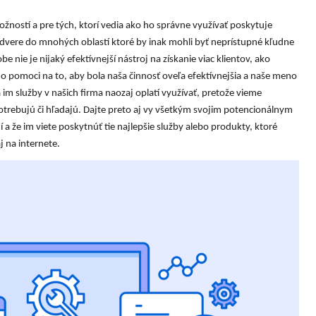
ostí a pre tých, ktorí vedia ako ho správne využívať poskytuje
vere do mnohých oblastí ktoré by inak mohli byť neprístupné kľudne
e nie je nijaký efektívnejší nástroj na získanie viac klientov, ako
ho pomoci na to, aby bola naša činnosť oveľa efektívnejšia a naše meno
im služby v našich firma naozaj oplatí využívať, pretože vieme
 potrebujú či hľadajú. Dajte preto aj vy všetkým svojim potencionálnym
í a že im viete poskytnúť tie najlepšie služby alebo produkty, ktoré
j na internete.