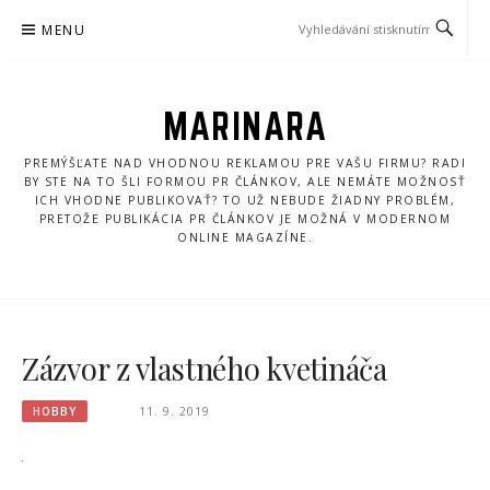
Přeskočit
MENU
na
obsah
MARINARA
PREMÝŠĽATE NAD VHODNOU REKLAMOU PRE VAŠU FIRMU? RADI
BY STE NA TO ŠLI FORMOU PR ČLÁNKOV, ALE NEMÁTE MOŽNOSŤ
ICH VHODNE PUBLIKOVAŤ? TO UŽ NEBUDE ŽIADNY PROBLÉM,
PRETOŽE PUBLIKÁCIA PR ČLÁNKOV JE MOŽNÁ V MODERNOM
ONLINE MAGAZÍNE.
Zázvor z vlastného kvetináča
HOBBY
11. 9. 2019