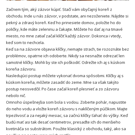
Začnem tým, aký zázvor kúpiť. Stačí vám obyčajný koreň z
obchodu. Inde u nás zázvor, v podstate, ani nezoženiete. Nájdite si
pekný a zdravý koreň. Keď ho prinesiete domov, položte ho do
poličky, kde máte zeleninu a čakajte. Môžete ho dať aj na tmavé
miesto, no mne zatiaľ začal klíčiť každý zázvor. Dokonca i vtedy,
keď som to nechcela.
Keď sa na zázvore objavia klíčky, nemajte strach, tie rozoznáte bez
problémov, opatrne ich odoberte. Nikdy sa nesnažte odrezať len
samotné klíčky. Mohli by ste ich poškodiť. Odrežte ich aj s kúskom
koreňa zázvoru.
Nasledujúci postup môžete vykonať dvoma spôsobmi. Klíčky aj s
kúskom koreňa, môžete zasadiť do zeme. Mne sa však takýto
postup neosvedčil. Po čase začal koreň plesnieť a zo zázvoru
nebolo nič.
Omnoho úspešnejšia som bola s vodou. Zoberte pohár, napustite
do neho vodu a vložte koreň zázvoru s naklíčeným púčikom. Majte
trpezlivosť a za nejaký mesiac, sa začnú klíčky ťahať do výšky. Keď
budú mať asi tak desať centimetrov, presaďte ich do menšieho
kvetináča so substrátom. Použite klasický z obchodu, taký, ako sa