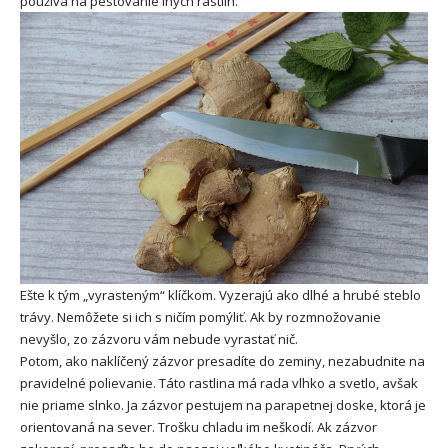
používa na pestovanie iných rastlín.
Ešte k tým „vyrasteným“ klíčkom. Vyzerajú ako dlhé a hrubé steblo
trávy. Nemôžete si ich s ničím pomýliť. Ak by rozmnožovanie
nevyšlo, zo zázvoru vám nebude vyrastať nič.
Potom, ako naklíčený zázvor presadíte do zeminy, nezabudnite na
pravidelné polievanie. Táto rastlina má rada vlhko a svetlo, avšak
nie priame slnko. Ja zázvor pestujem na parapetnej doske, ktorá je
orientovaná na sever. Trošku chladu im neškodí. Ak zázvor