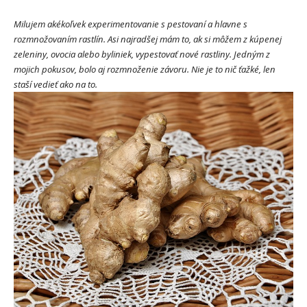
Milujem akékoľvek experimentovanie s pestovaní a hlavne s
rozmnožovaním rastlín. Asi najradšej mám to, ak si môžem z kúpenej
zeleniny, ovocia alebo byliniek, vypestovať nové rastliny. Jedným z
mojich pokusov, bolo aj rozmnoženie závoru. Nie je to nič ťažké, len
staší vedieť ako na to.